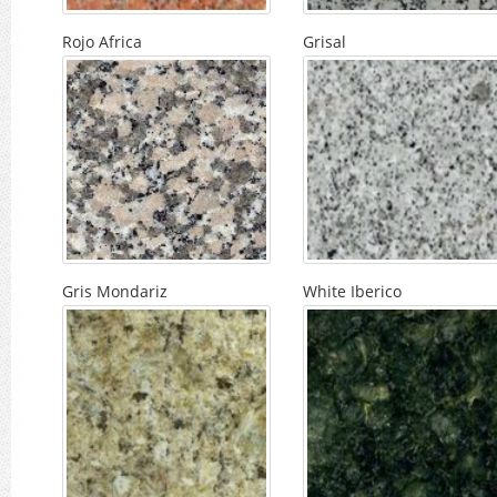
Rojo Africa
Grisal
Gris Mondariz
White Iberico