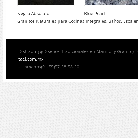
Negro Absoluto
Blue Pearl
Granitos Naturales para Cocinas Integrales, Baños, Escalera
Distradmyg(Diseños Tradicionales en Marmol y Granito) 
tael.com.mx
- Llamanos(01-55)57-38-58-20