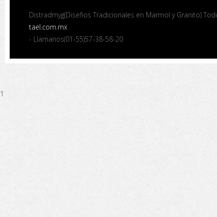
Distradmyg(Diseños Tradicionales en Marmol y Granito) To
tael.com.mx
- Llamanos(01-55)57-38-58-20
1