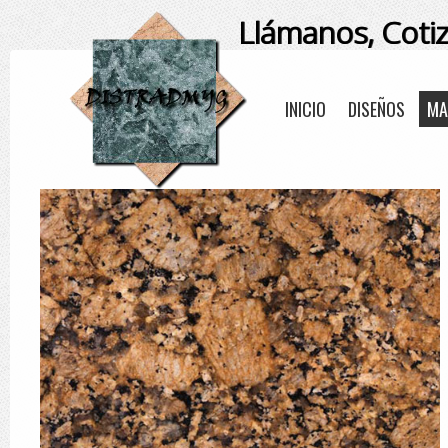
Llámanos, Coti
INICIO
DISEÑOS
MA