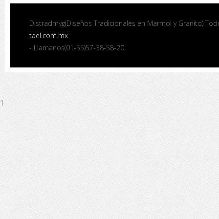
Distradmyg(Diseños Tradicionales en Marmol y Granito) To
tael.com.mx
- Llamanos(01-55)57-38-58-20
1