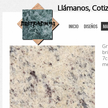
Llámanos, Coti
INICIO
DISEÑOS
MA
Gr
br
7c
me